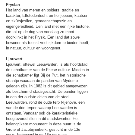
Fryslan
Het land van meren en polders, traditie en
karakter, Elfstedentocht en fierljeppen, kaatsen
en skûtsjesilen, gemeenschapszin en
eigengereidheid. Een land met een rijke historie,
die tot op de dag van vandaag zo mooi
doorklinkt in het Frysk. Een land dat zowel
bewoner als toerist veel rijkdom te bieden heeft,
in natuur, cultuur en woongenot.
Ljouwert
Ljouwert, oftewel Leeuwarden, is als hoofdstad
de schatkamer van de Friese cultuur. Midden in
die schatkamer ligt Bij de Put, het historische
straatje waaraan de panden van Mydomo
gelegen zijn. In 1982 is dit gebied aangewezen
als beschermd stadsgezicht. De panden liggen
in een der oudste delen van de stad
Leeuwarden, rond de oude terp Nijehove, een
van de drie terpen waarop Leeuwarden is
ontstaan. Vandaar ook de karakteristieke
hoogteverschillen in dit stadskwartier. Het
belangrijkste monument in deze buurt is de
Grote of Jacobijnerkerk, gesticht in de 13e
eeuw, herbouwd in de 15e eeuw en